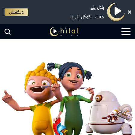
ہلال پلے
دیکھیں
مفت - گوگل پلے پر