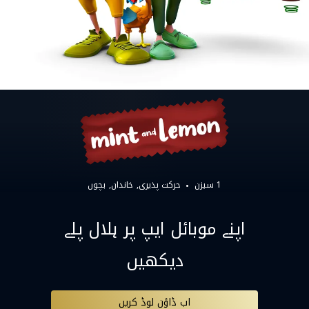
1 سیزن
حرکت پذیری
خاندان
بچوں
اپنے موبائل ایپ پر ہلال پلے
دیکھیں
اب ڈاؤن لوڈ کریں