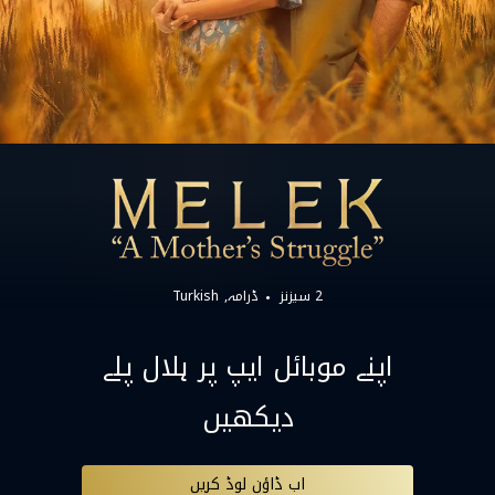
2 سیزنز
ڈرامہ
Turkish
اپنے موبائل ایپ پر ہلال پلے
دیکھیں
اب ڈاؤن لوڈ کریں