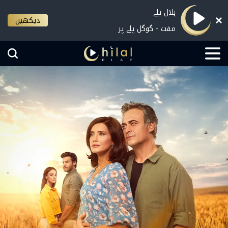
ہلال پلے
دیکھیں
مفت - گوگل پلے پر