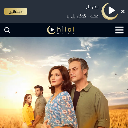
ہلال پلے
دیکھیں
مفت - گوگل پلے پر