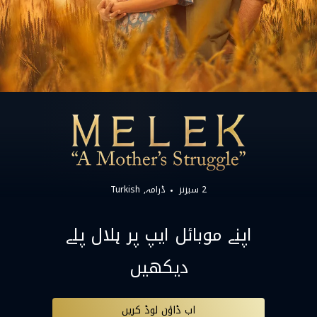
2 سیزنز
ڈرامہ
Turkish
اپنے موبائل ایپ پر ہلال پلے
دیکھیں
اب ڈاؤن لوڈ کریں