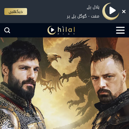
ہلال پلے
دیکھیں
مفت - گوگل پلے پر