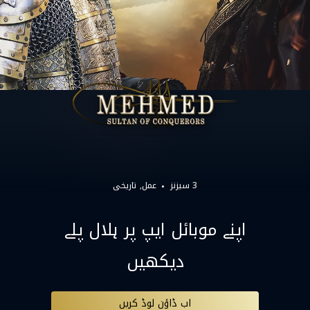
3 سیزنز
عمل
تاریخی
اپنے موبائل ایپ پر ہلال پلے
دیکھیں
اب ڈاؤن لوڈ کریں