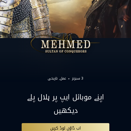
3 سیزنز
عمل
تاریخی
اپنے موبائل ایپ پر ہلال پلے
دیکھیں
اب ڈاؤن لوڈ کریں