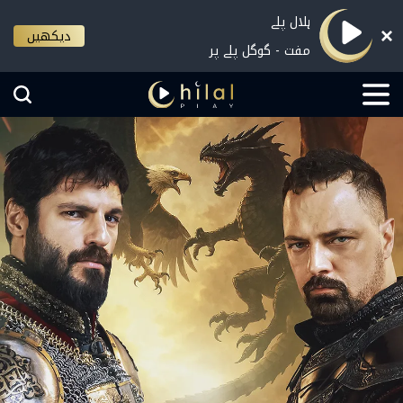
ہلال پلے
دیکھیں
مفت - گوگل پلے پر