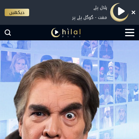
ہلال پلے
دیکھیں
مفت - گوگل پلے پر