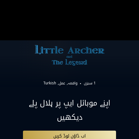
1 سیزن
واقعہ
عمل
Turkish
اپنے موبائل ایپ پر ہلال پلے
دیکھیں
اب ڈاؤن لوڈ کریں