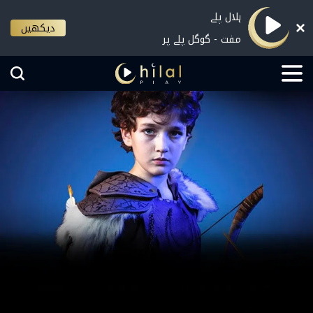
ہلال پلے
دیکھیں
مفت - گوگل پلے پر