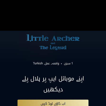
1 سیزن
واقعہ
عمل
Turkish
اپنے موبائل ایپ پر ہلال پلے
دیکھیں
اب ڈاؤن لوڈ کریں