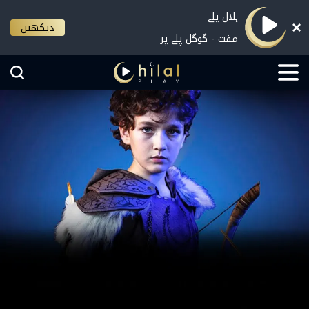
ہلال پلے
دیکھیں
مفت - گوگل پلے پر