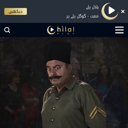
ہلال پلے
دیکھیں
مفت - گوگل پلے پر