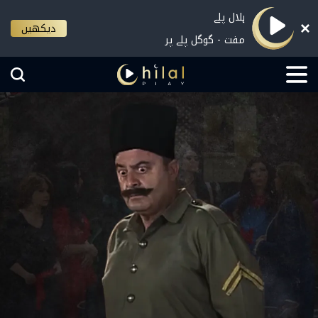
ہلال پلے
دیکھیں
مفت - گوگل پلے پر