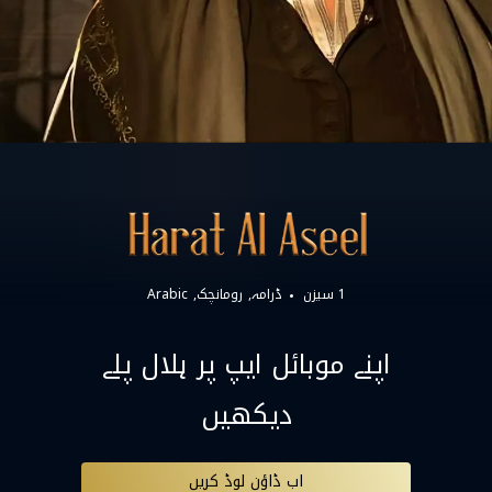
1 سیزن
ڈرامہ
رومانچک
Arabic
اپنے موبائل ایپ پر ہلال پلے
دیکھیں
اب ڈاؤن لوڈ کریں