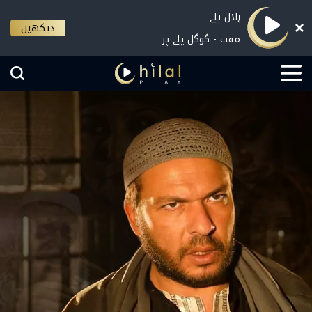
ہلال پلے
دیکھیں
مفت - گوگل پلے پر