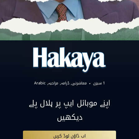
1 سیزن
معاشرتی
ڈرامہ
مزاحیہ
Arabic
اپنے موبائل ایپ پر ہلال پلے
دیکھیں
اب ڈاؤن لوڈ کریں