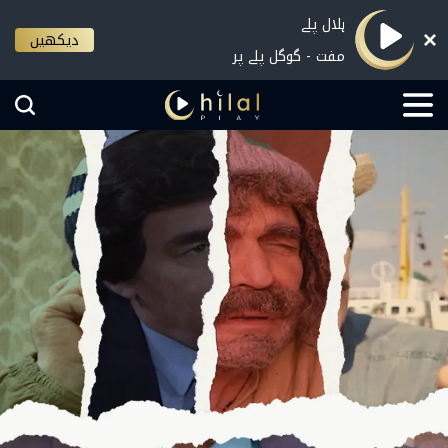
ہلال پلے
دیکھیں
مفت - گوگل پلے پر