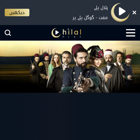
ہلال پلے
دیکھیں
مفت - گوگل پلے پر