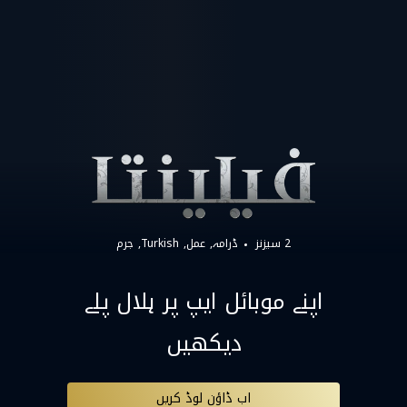
2 سیزنز
ڈرامہ
عمل
Turkish
جرم
اپنے موبائل ایپ پر ہلال پلے
دیکھیں
اب ڈاؤن لوڈ کریں