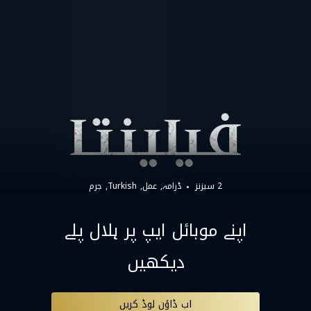
2 سیزنز
ڈرامہ
عمل
Turkish
جرم
اپنے موبائل ایپ پر ہلال پلے
دیکھیں
اب ڈاؤن لوڈ کریں