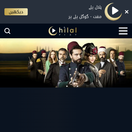
ہلال پلے
دیکھیں
مفت - گوگل پلے پر