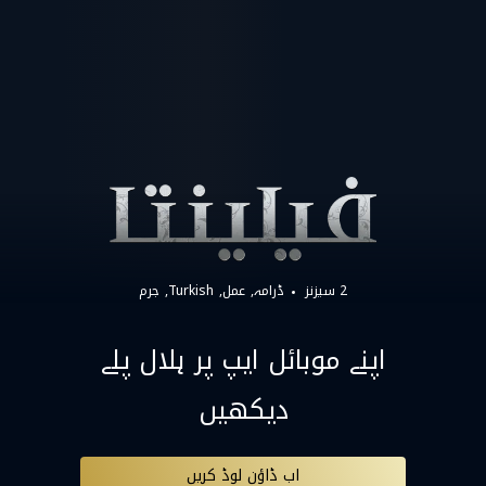
2 سیزنز
ڈرامہ
عمل
Turkish
جرم
اپنے موبائل ایپ پر ہلال پلے
دیکھیں
اب ڈاؤن لوڈ کریں