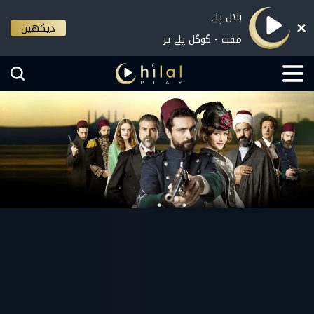
ہلال پلے
دیکھیں
مفت - گوگل پلے پر