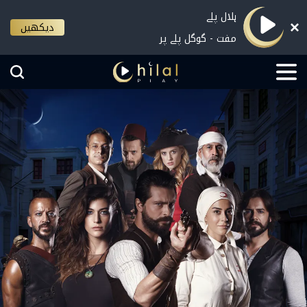
ہلال پلے
دیکھیں
مفت - گوگل پلے پر