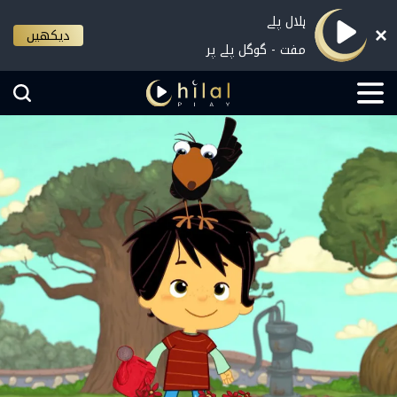
ہلال پلے
دیکھیں
مفت - گوگل پلے پر