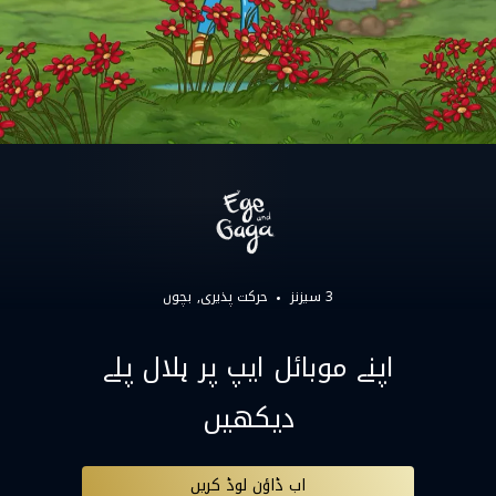
3 سیزنز
حرکت پذیری
بچوں
اپنے موبائل ایپ پر ہلال پلے
دیکھیں
اب ڈاؤن لوڈ کریں