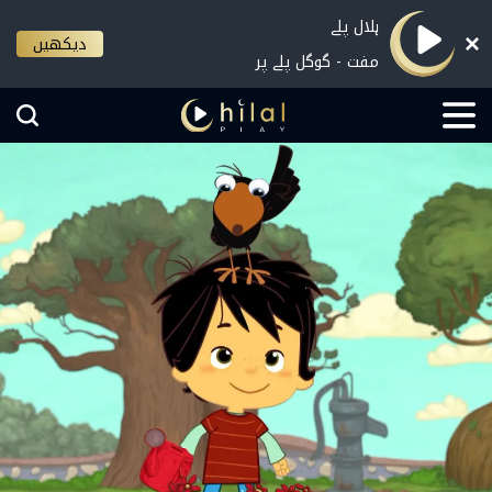
ہلال پلے
دیکھیں
مفت - گوگل پلے پر