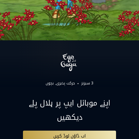
3 سیزنز
حرکت پذیری
بچوں
اپنے موبائل ایپ پر ہلال پلے
دیکھیں
اب ڈاؤن لوڈ کریں