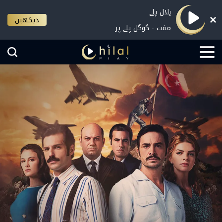
ہلال پلے
دیکھیں
مفت - گوگل پلے پر