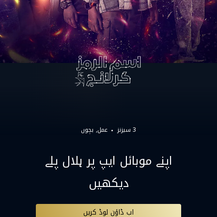
3 سیزنز
عمل
بچوں
اپنے موبائل ایپ پر ہلال پلے
دیکھیں
اب ڈاؤن لوڈ کریں