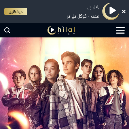
ہلال پلے
دیکھیں
مفت - گوگل پلے پر