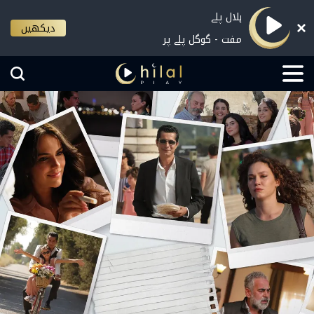
ہلال پلے
دیکھیں
مفت - گوگل پلے پر