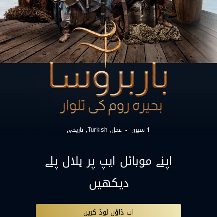
1 سیزن
عمل
Turkish
تاریخی
اپنے موبائل ایپ پر ہلال پلے
دیکھیں
اب ڈاؤن لوڈ کریں