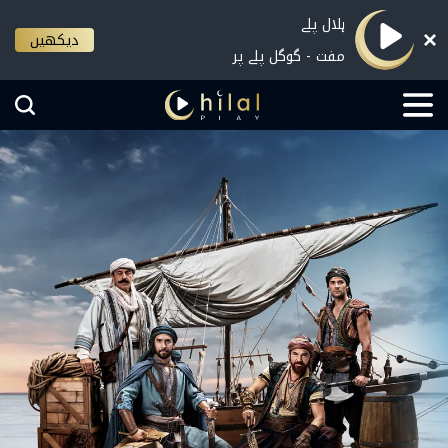
ہلال پلے
دیکھیں
مفت - گوگل پلے پر