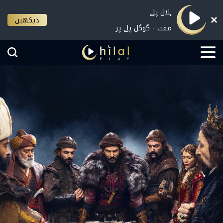
ہلال پلے
دیکھیں
مفت - گوگل پلے پر