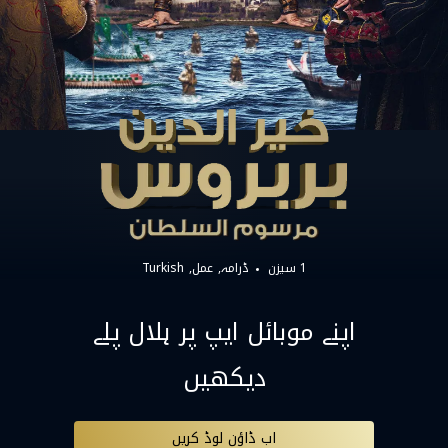
1 سیزن
ڈرامہ
عمل
Turkish
اپنے موبائل ایپ پر ہلال پلے
دیکھیں
اب ڈاؤن لوڈ کریں