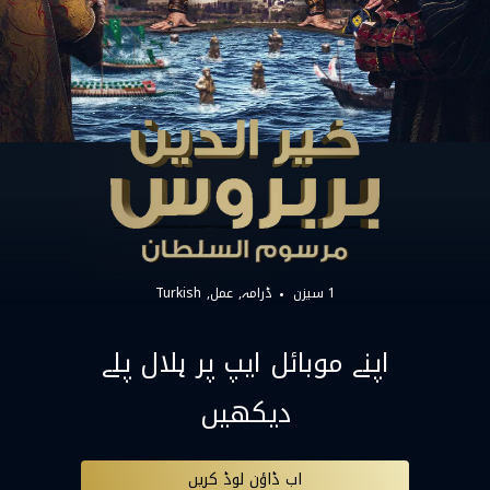
1 سیزن
ڈرامہ
عمل
Turkish
اپنے موبائل ایپ پر ہلال پلے
دیکھیں
اب ڈاؤن لوڈ کریں