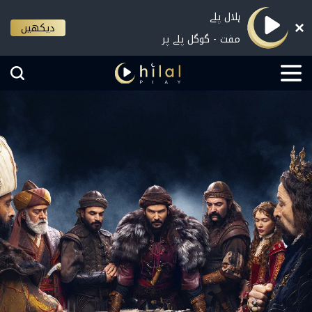
ہلال پلے
دیکھیں
مفت - گوگل پلے پر