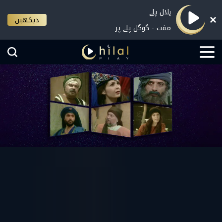
ہلال پلے
دیکھیں
مفت - گوگل پلے پر