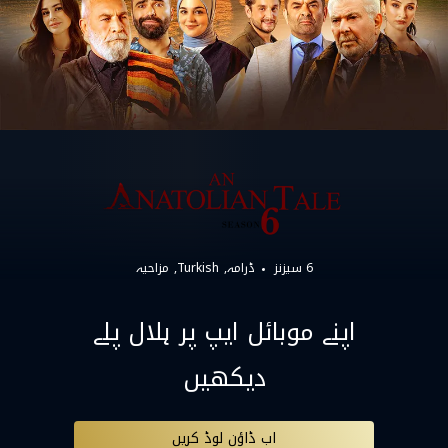
6 سیزنز
ڈرامہ
Turkish
مزاحیہ
اپنے موبائل ایپ پر ہلال پلے
دیکھیں
اب ڈاؤن لوڈ کریں