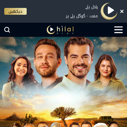
ہلال پلے
دیکھیں
مفت - گوگل پلے پر