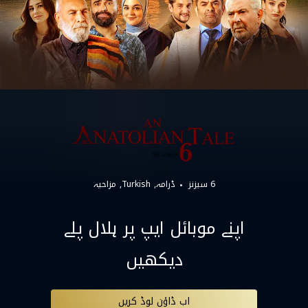
6 سیزنز
ڈرامہ
Turkish
مزاحیہ
اپنے موبائل ایپ پر ہلال پلے
دیکھیں
اب ڈاؤن لوڈ کریں