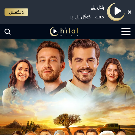
ہلال پلے
دیکھیں
مفت - گوگل پلے پر