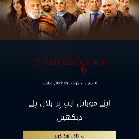
6 سیزنز
ڈرامہ
Turkish
مزاحیہ
اپنے موبائل ایپ پر ہلال پلے
دیکھیں
اب ڈاؤن لوڈ کریں