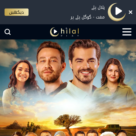
ہلال پلے
دیکھیں
مفت - گوگل پلے پر