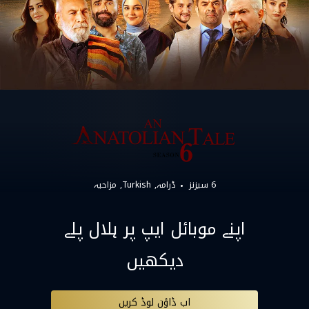
6 سیزنز
ڈرامہ
Turkish
مزاحیہ
اپنے موبائل ایپ پر ہلال پلے
دیکھیں
اب ڈاؤن لوڈ کریں