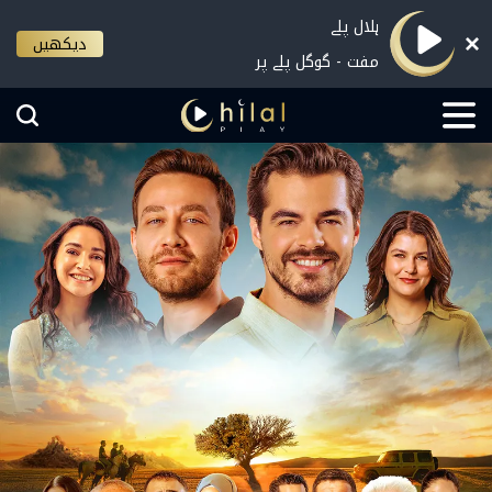
ہلال پلے
دیکھیں
مفت - گوگل پلے پر