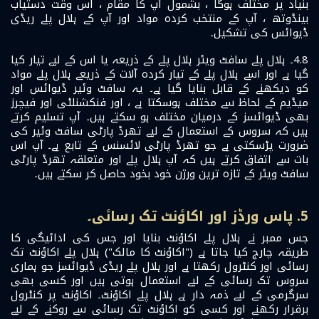
بنیاد پر مختلف ہوگا ، بشمول آپ کا مقام ، اس وقت دستیاب
بینڈوتھ ، آپ کے منتخب کردہ مواد اور آپ کے ہلال پلے ریڈی
ڈیوائس کی تشکیل۔
4.8۔ ہلال پلے سافٹ ویئر ہلال پلے کے ذریعہ یا اس کے لیے تیار کیا
گیا ہے اور اسے ہلال پلے کے تیار کردہ آلات کے ذریعے ہلال پلے مواد
کو دیکھنے کے قابل بنایا گیا ہے۔ یہ سافٹ وئیر ڈیوائس اور
میڈیم کے لحاظ سے مختلف ہوسکتا ہے ، اور فنکشنلٹی اور فیچرز
بھی ڈیوائسز کے درمیان مختلف ہو سکتے ہیں۔ آپ تسلیم کرتے
ہیں کہ سروس کے استعمال کے لیے تھرڈ پارٹی سافٹ وئیر کی
ضرورت پڑسکتی ہے جو تھرڈ پارٹی لائسنس کے تابع ہے۔ آپ اس
بات سے اتفاق کرتے ہیں کہ آپ ہلال پلے اور متعلقہ تھرڈ پارٹی
سافٹ ویئر کے تازہ ترین ورژن خود بخود حاصل کر سکتے ہیں۔
5. پاس ورڈز اور اکاؤنٹ تک رسائی۔
جس ممبر نے ہلال پلے اکاؤنٹ بنایا اور جس کی ادائیگی کا
طریقہ چارج کیا جاتا ہے ("اکاؤنٹ کا مالک") ہلال پلے اکاؤنٹ تک
رسائی اور کنٹرول رکھتا ہے اور ہلال پلے ریڈی ڈیوائسز جو ہماری
سروس تک رسائی کے لیے استعمال ہوتی ہیں اور کسی بھی
سرگرمی کے لیے ذمہ دار ہے ہلال پلے اکاؤنٹ۔ اکاؤنٹ پر کنٹرول
برقرار رکھنے اور کسی کو اکاؤنٹ تک رسائی سے روکنے کے لیے