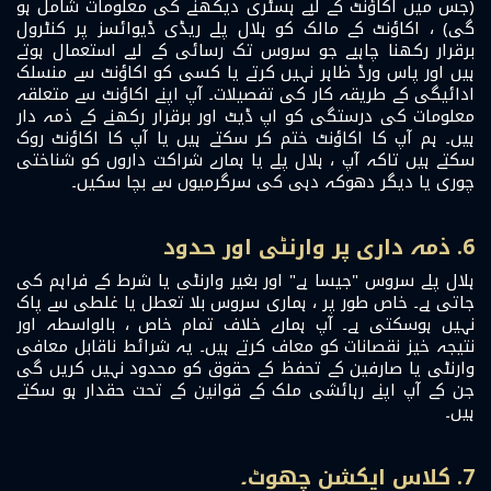
(جس میں اکاؤنٹ کے لیے ہسٹری دیکھنے کی معلومات شامل ہو
گی) ، اکاؤنٹ کے مالک کو ہلال پلے ریڈی ڈیوائسز پر کنٹرول
برقرار رکھنا چاہیے جو سروس تک رسائی کے لیے استعمال ہوتے
ہیں اور پاس ورڈ ظاہر نہیں کرتے یا کسی کو اکاؤنٹ سے منسلک
ادائیگی کے طریقہ کار کی تفصیلات۔ آپ اپنے اکاؤنٹ سے متعلقہ
معلومات کی درستگی کو اپ ڈیٹ اور برقرار رکھنے کے ذمہ دار
ہیں۔ ہم آپ کا اکاؤنٹ ختم کر سکتے ہیں یا آپ کا اکاؤنٹ روک
سکتے ہیں تاکہ آپ ، ہلال پلے یا ہمارے شراکت داروں کو شناختی
چوری یا دیگر دھوکہ دہی کی سرگرمیوں سے بچا سکیں۔
6. ذمہ داری پر وارنٹی اور حدود
ہلال پلے سروس "جیسا ہے" اور بغیر وارنٹی یا شرط کے فراہم کی
جاتی ہے۔ خاص طور پر ، ہماری سروس بلا تعطل یا غلطی سے پاک
نہیں ہوسکتی ہے۔ آپ ہمارے خلاف تمام خاص ، بالواسطہ اور
نتیجہ خیز نقصانات کو معاف کرتے ہیں۔ یہ شرائط ناقابل معافی
وارنٹی یا صارفین کے تحفظ کے حقوق کو محدود نہیں کریں گی
جن کے آپ اپنے رہائشی ملک کے قوانین کے تحت حقدار ہو سکتے
ہیں۔
7. کلاس ایکشن چھوٹ۔