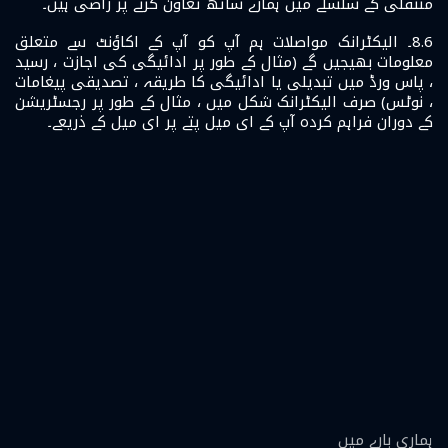
منتقلی کے سلسلے میں ہمارے ساتھ تعاون کرنے پر راضی ہیں۔
8.6۔ الیکٹرانک مواصلات ہم آپ کو آپ کے اکاؤنٹ سے متعلق
معلومات بھیجیں گے (مثال کے طور پر ادائیگی کی اجازت ، رسید
، پاس ورڈ میں تبدیلی یا ادائیگی کا طریقہ ، تصدیقی پیغامات
، نوٹس) صرف الیکٹرانک شکل میں ، مثال کے طور پر رجسٹریشن
کے دوران فراہم کردہ آپ کے ای میل پتے پر ای میل کے ذریعے۔
ہماری بارے ميں