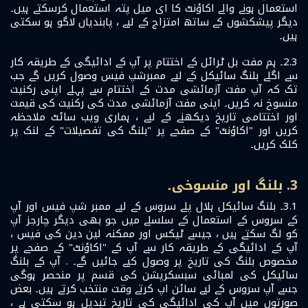
استعمال ہونے والے اکاؤنٹ کا ای میل پتہ استعمال کرسکتے ہیں۔
دیگر پیشکشوں کے ساتھ امتزاج کے لیے ، پابندیاں لاگو ہو سکتی
ہیں۔
2.3۔ ہم مفت بل ٹرائل کے اختتام پر آپ کے ادائیگی کے طریقہ کار
سے اگلے بلنگ سائیکل کے لیے ممبرشپ فیس وصول کریں گے جب
تک کہ آپ مفت آزمائشی مدت کے اختتام سے پہلے اپنی رکنیت
منسوخ نہ کریں۔ اپنی مفت آزمائشی مدت کی رکنیت کی قیمت
اور اختتامی تاریخ دیکھنے کے لیے ، ہماری ویب سائٹ ملاحظہ
کریں اور "اکاؤنٹ" کے صفحے پر "بلنگ کی تفصیلات" کے لنک پر
کلک کریں۔
3. بلنگ اور منسوخی۔
3.1۔ بلنگ سائیکل ہلال پلے سروس کے لیے ممبر شپ فیس اور آپ
کے سروس کے استعمال کے سلسلے میں جو بھی دیگر چارجز آپ
کو لگ سکتے ہیں ، جیسے ٹیکس اور ممکنہ لین دین کی فیس ،
آپ کے ادائیگی کے طریقہ کار سے آپ کے "اکاؤنٹ" کے صفحے پر
مخصوص بلنگ کی تاریخ پر وصول کیے جائیں گے۔ . آپ کے بلنگ
سائیکل کی لمبائی سبسکرپشن کی قسم پر منحصر ہوگی
جسے آپ سروس کے لیے سائن اپ کرتے وقت منتخب کرتے ہیں۔ بعض
صورتوں میں آپ کی ادائیگی کی تاریخ تبدیل ہو سکتی ہے ،