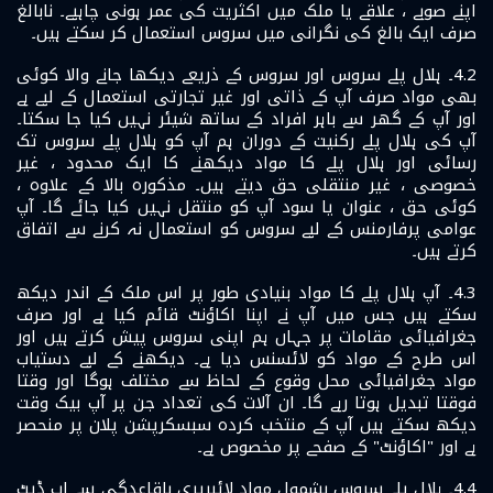
اپنے صوبے ، علاقے یا ملک میں اکثریت کی عمر ہونی چاہیے۔ نابالغ
صرف ایک بالغ کی نگرانی میں سروس استعمال کر سکتے ہیں۔
4.2۔ ہلال پلے سروس اور سروس کے ذریعے دیکھا جانے والا کوئی
بھی مواد صرف آپ کے ذاتی اور غیر تجارتی استعمال کے لیے ہے
اور آپ کے گھر سے باہر افراد کے ساتھ شیئر نہیں کیا جا سکتا۔
آپ کی ہلال پلے رکنیت کے دوران ہم آپ کو ہلال پلے سروس تک
رسائی اور ہلال پلے کا مواد دیکھنے کا ایک محدود ، غیر
خصوصی ، غیر منتقلی حق دیتے ہیں۔ مذکورہ بالا کے علاوہ ،
کوئی حق ، عنوان یا سود آپ کو منتقل نہیں کیا جائے گا۔ آپ
عوامی پرفارمنس کے لیے سروس کو استعمال نہ کرنے سے اتفاق
کرتے ہیں۔
4.3۔ آپ ہلال پلے کا مواد بنیادی طور پر اس ملک کے اندر دیکھ
سکتے ہیں جس میں آپ نے اپنا اکاؤنٹ قائم کیا ہے اور صرف
جغرافیائی مقامات پر جہاں ہم اپنی سروس پیش کرتے ہیں اور
اس طرح کے مواد کو لائسنس دیا ہے۔ دیکھنے کے لیے دستیاب
مواد جغرافیائی محل وقوع کے لحاظ سے مختلف ہوگا اور وقتا
فوقتا تبدیل ہوتا رہے گا۔ ان آلات کی تعداد جن پر آپ بیک وقت
دیکھ سکتے ہیں آپ کے منتخب کردہ سبسکرپشن پلان پر منحصر
ہے اور "اکاؤنٹ" کے صفحے پر مخصوص ہے۔
4.4۔ ہلال پلے سروس بشمول مواد لائبریری باقاعدگی سے اپ ڈیٹ