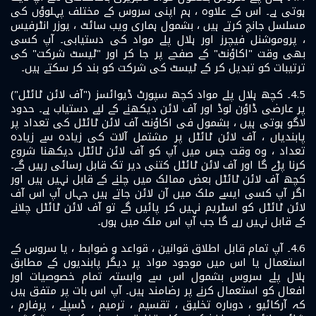
ہوتی ہے۔ اس کے علاوہ ، ہم اپنی سروس کے مختلف پہلوؤں کی
مسلسل جانچ کرتے ہیں ، بشمول ہماری ویب سائٹ ، یوزر انٹرفیس
، پروموشنل فیچرز اور ہلال پلے مواد کی دستیابی۔ آپ کسی
بھی وقت "اکاؤنٹ" کے صفحے پر جا کر اور "ٹیسٹ شرکت" کی
ترتیبات کو تبدیل کر کے ٹیسٹ کی شرکت کو بند کر سکتے ہیں۔
4.5۔ کچھ ہلال پلے مواد کچھ سپورٹ ڈیوائسز ("آف لائن ٹائٹل")
پر عارضی ڈاؤن لوڈ اور آف لائن دیکھنے کے لیے دستیاب ہے۔ حدود
لاگو ہوتی ہیں ، بشمول فی اکاؤنٹ آف لائن ٹائٹل کی تعداد پر
پابندیاں ، آف لائن ٹائٹل پر مشتمل آلات کی زیادہ سے زیادہ
تعداد ، وہ وقت جس میں آپ کو آف لائن ٹائٹل دیکھنا شروع
کرنا پڑے گا اور آف لائن ٹائٹل کتنی دیر تک قابل رسائی رہیں گے۔
کچھ آف لائن ٹائٹل بعض ممالک میں چلنے کے قابل نہیں ہیں اور
اگر آپ کسی ایسے ملک میں آن لائن جاتے ہیں جہاں آپ اس آف
لائن ٹائٹل کو اسٹریم نہیں کر پائیں گے تو آف لائن ٹائٹل چلانے
کے قابل نہیں رہے گا جب آپ اس ملک میں ہوں۔
4.6۔ آپ تمام قابل اطلاق قوانین ، قواعد و ضوابط ، یا سروس کے
استعمال یا اس میں موجود مواد پر دیگر پابندیوں کے مطابق
ہلال پلے سروس بشمول اس سے وابستہ تمام خصوصیات اور
افعال کو استعمال کرنے پر رضامند ہیں۔ آپ اس بات پر متفق ہیں
کہ آرکائیو ، دوبارہ تخلیق ، تقسیم ، ترمیم ، ڈسپلے ، پرفارم ،