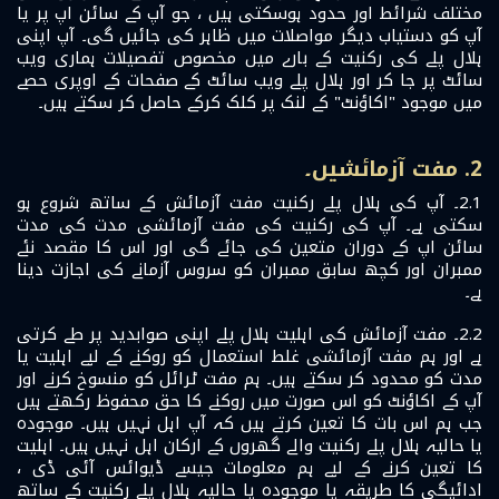
مختلف شرائط اور حدود ہوسکتی ہیں ، جو آپ کے سائن اپ پر یا
آپ کو دستیاب دیگر مواصلات میں ظاہر کی جائیں گی۔ آپ اپنی
ہلال پلے کی رکنیت کے بارے میں مخصوص تفصیلات ہماری ویب
سائٹ پر جا کر اور ہلال پلے ویب سائٹ کے صفحات کے اوپری حصے
میں موجود "اکاؤنٹ" کے لنک پر کلک کرکے حاصل کر سکتے ہیں۔
2. مفت آزمائشیں۔
2.1۔ آپ کی ہلال پلے رکنیت مفت آزمائش کے ساتھ شروع ہو
سکتی ہے۔ آپ کی رکنیت کی مفت آزمائشی مدت کی مدت
سائن اپ کے دوران متعین کی جائے گی اور اس کا مقصد نئے
ممبران اور کچھ سابق ممبران کو سروس آزمانے کی اجازت دینا
ہے۔
2.2۔ مفت آزمائش کی اہلیت ہلال پلے اپنی صوابدید پر طے کرتی
ہے اور ہم مفت آزمائشی غلط استعمال کو روکنے کے لیے اہلیت یا
مدت کو محدود کر سکتے ہیں۔ ہم مفت ٹرائل کو منسوخ کرنے اور
آپ کے اکاؤنٹ کو اس صورت میں روکنے کا حق محفوظ رکھتے ہیں
جب ہم اس بات کا تعین کرتے ہیں کہ آپ اہل نہیں ہیں۔ موجودہ
یا حالیہ ہلال پلے رکنیت والے گھروں کے ارکان اہل نہیں ہیں۔ اہلیت
کا تعین کرنے کے لیے ہم معلومات جیسے ڈیوائس آئی ڈی ،
ادائیگی کا طریقہ یا موجودہ یا حالیہ ہلال پلے رکنیت کے ساتھ