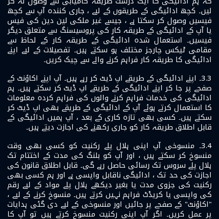
کہ ہم ادائیگی کا ایک درست طریقہ کامیابی سے وصول نہ کر
لیں۔ کچھ ادائیگی کے طریقوں کے لیے ، جاری کنندہ آپ سے کچھ
فیسیں وصول کر سکتا ہے ، جیسے غیر ملکی لین دین کی فیس
یا آپ کے ادائیگی کے طریقہ کار کی پروسیسنگ سے متعلق دیگر
فیسیں۔ استعمال شدہ ادائیگی کے طریقہ کار کے لحاظ سے
مقامی ٹیکس چارجز مختلف ہو سکتے ہیں۔ تفصیلات کے لیے اپنے
ادائیگی کا طریقہ کار فراہم کرنے والے سے چیک کریں۔
3.3۔ اپنے ادائیگی کے طریقے اپ ڈیٹ کر رہے ہیں۔ آپ اپنے اکاؤنٹ کے
صفحے پر جا کر اپنے ادائیگی کے طریقے اپ ڈیٹ کر سکتے ہیں۔ ہم
ادائیگی کی خدمات فراہم کرنے والوں کی فراہم کردہ معلومات
کا استعمال کرتے ہوئے آپ کے ادائیگی کے طریقے بھی اپ ڈیٹ کر
سکتے ہیں۔ کسی بھی تازہ کاری کے بعد ، آپ ہمیں ادائیگی کے
قابل اطلاق طریقہ کار کو جاری رکھنے کی اجازت دیتے ہیں۔
3.4۔ منسوخی آپ اپنی ہلال پلے رکنیت کو کسی بھی وقت
منسوخ کر سکتے ہیں ، اور آپ کو بلنگ کی مدت کے اختتام تک
ہلال پلے سروس تک رسائی حاصل رہے گی۔ قابل اطلاق قانون کی
اجازت کی حد تک ، ادائیگی ناقابل واپسی ہے اور ہم کسی بھی
رکنیت کی جزوی مدت یا بغیر دیکھے ہلال پلے مواد کے لیے رقم
کی واپسی یا کریڈٹ فراہم نہیں کرتے ہیں۔ منسوخ کرنے کے لیے ،
"اکاؤنٹ" کے صفحے پر جائیں اور منسوخی کے لیے دی گئی ہدایات
پر عمل کریں۔ اگر آپ اپنی رکنیت منسوخ کرتے ہیں تو آپ کا