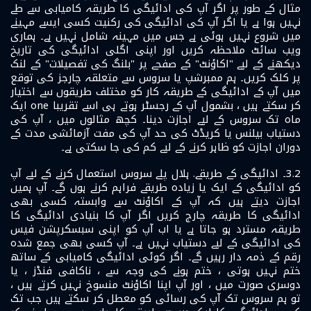
مثال کے طور پر اگر آپ کی ادائیگی کا طریقہ کامیابی سے طے
نہیں ہوا ہے یا اگر آپ کی ادائیگی کی رکنیت کسی ایسے مہینے
میں شروع نہیں ہوئی ہے جس میں مہینہ شامل نہیں ہے۔ ہماری
ویب سائٹ ملاحظہ کریں اور اپنی اگلی ادائیگی کی تاریخ
دیکھنے کے لیے "اکاؤنٹ" کے صفحے پر "بلنگ کی تفصیلات" کے لنک
پر کلک کریں۔ ہم ممبرشپ یا سروس سے متعلقہ چارجز کی توقع
میں آپ کے ادائیگی کے طریقہ کار کو مختلف طریقوں سے اختیار
کر سکتے ہیں ، بشمول آپ کے رجسٹر ہوتے ہی اسے تقریبا one ایک
ماہ تک سروس کے لیے اجازت دینا۔ کچھ مثالوں میں ، آپ کی
دستیاب بیلنس یا کریڈٹ کی حد آپ کی مفت آزمائشی مدت کے
دوران اجازت کو ظاہر کرنے کے لیے کم کی جا سکتی ہے۔
3.2۔ ادائیگی کے طریقے. ہلال پلے سروس استعمال کرنے کے لیے آپ
کو ادائیگی کے ایک یا زیادہ طریقے فراہم کرنے ہوں گے۔ آپ ہمیں
اجازت دیتے ہیں کہ آپ کے اکاؤنٹ سے وابستہ کسی بھی
ادائیگی کا طریقہ چارج کریں اگر آپ کا بنیادی ادائیگی کا
طریقہ مسترد ہو جاتا ہے یا اب آپ کو اپنی سبسکرپشن فیس
کی ادائیگی کے لیے دستیاب نہیں ہے۔ آپ کسی بھی جمع شدہ
رقم کے ذمہ دار رہیں گے۔ اگر کوئی ادائیگی کامیابی کے ساتھ
ختم نہیں ہوتی ، ختم ہونے کی وجہ سے ، ناکافی فنڈز ، یا
دوسری صورت میں ، اور آپ اپنا اکاؤنٹ منسوخ نہیں کرتے ہیں ،
تو ہم سروس تک آپ کی رسائی کو معطل کر سکتے ہیں جب تک