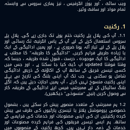
ویب سائٹ ، اور یوزر انٹرفیس ، نیز ہماری سروس سے وابستہ
تمام مواد اور سافٹ وئیر۔
1. رکنیت
1.1۔ آپ کی ہلال پلے رکنیت ختم ہونے تک جاری رہے گی۔ ہلال پلے
سروس استعمال کرنے کے لیے آپ کے پاس انٹرنیٹ تک رسائی اور
ہلال پلے کے لیے تیار آلہ ہونا ضروری ہے ، اور ہمیں ادائیگی کے ایک
یا زیادہ طریقے فراہم کریں۔ "ادائیگی کا طریقہ" کا مطلب ہے
ادائیگی کا ایک موجودہ ، درست ، قبول شدہ طریقہ ، جیسا کہ
وقتا فوقتا updated اپ ڈیٹ کیا جا سکتا ہے ، اور جس میں
کسی تیسرے فریق کے ساتھ آپ کے اکاؤنٹ کے ذریعے ادائیگی
شامل ہو سکتی ہے۔ جب تک آپ اپنی بلنگ کی تاریخ سے پہلے
اپنی رکنیت منسوخ نہیں کرتے ، آپ ہمیں اجازت دیتے ہیں کہ اگلے
بلنگ سائیکل کے لیے ممبرشپ فیس اپنے ادائیگی کے طریقہ کار
سے وصول کریں (نیچے "منسوخی" دیکھیں)۔
1.2 ہم ممبرشپ کے متعدد منصوبے پیش کر سکتے ہیں ، بشمول
خصوصی پروموشنل پلانز یا تیسری پارٹیوں کی طرف سے پیش
کردہ رکنیتیں ان کی اپنی مصنوعات اور خدمات کی فراہمی کے
ساتھ۔ ہم ایسے تیسرے فریقوں کی فراہم کردہ مصنوعات اور
خدمات کے ذمہ دار نہیں ہیں۔ کچھ رکنیت کے منصوبوں میں