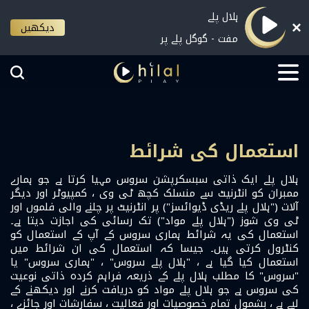
ہلال پلے
دیکھیں
مفت - گوگل پلے پر
استعمال کی شرائط
ہلال پلے ایک ذاتی سبسکرپشن سروس مہیا کرتا ہے جو ہمارے
ممبران کو انٹرنیٹ سے منسلک کچھ ٹی وی ، کمپیوٹر اور دیگر
آلات ("ہلال پلے ریڈی ڈیوائسز") پر انٹرنیٹ پر چلنے والی فلموں اور
ٹی وی شوز ("ہلال پلے مواد") تک رسائی کی اجازت دیتا ہے۔
استعمال کی یہ شرائط ہماری سروس کے آپ کے استعمال کو
کنٹرول کرتی ہیں۔ جیسا کہ استعمال کی ان شرائط میں
استعمال کیا گیا ہے ، "ہلال پلے سروس" ، "ہماری سروس" یا
"سروس" کا مطلب ہلال پلے کے ذریعہ فراہم کردہ ذاتی نوعیت
کی سروس ہے جو ہلال پلے مواد کو دریافت کرنے اور دیکھنے کے
لیے ہے ، بشمول تمام خصوصیات اور فعالیت ، سفارشات اور جائزے ،