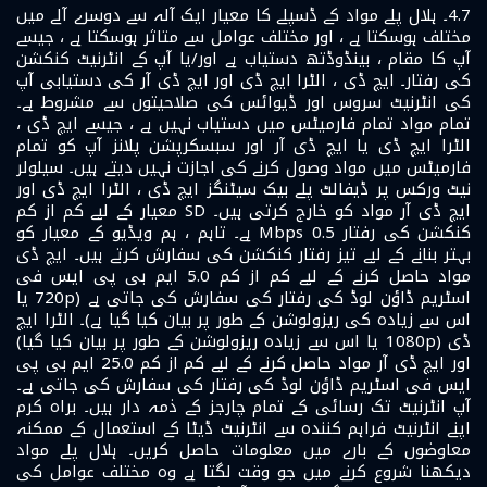
4.7۔ ہلال پلے مواد کے ڈسپلے کا معیار ایک آلہ سے دوسرے آلے میں
مختلف ہوسکتا ہے ، اور مختلف عوامل سے متاثر ہوسکتا ہے ، جیسے
آپ کا مقام ، بینڈوڈتھ دستیاب ہے اور/یا آپ کے انٹرنیٹ کنکشن
کی رفتار۔ ایچ ڈی ، الٹرا ایچ ڈی اور ایچ ڈی آر کی دستیابی آپ
کی انٹرنیٹ سروس اور ڈیوائس کی صلاحیتوں سے مشروط ہے۔
تمام مواد تمام فارمیٹس میں دستیاب نہیں ہے ، جیسے ایچ ڈی ،
الٹرا ایچ ڈی یا ایچ ڈی آر اور سبسکرپشن پلانز آپ کو تمام
فارمیٹس میں مواد وصول کرنے کی اجازت نہیں دیتے ہیں۔ سیلولر
نیٹ ورکس پر ڈیفالٹ پلے بیک سیٹنگز ایچ ڈی ، الٹرا ایچ ڈی اور
ایچ ڈی آر مواد کو خارج کرتی ہیں۔ SD معیار کے لیے کم از کم
کنکشن کی رفتار 0.5 Mbps ہے۔ تاہم ، ہم ویڈیو کے معیار کو
بہتر بنانے کے لیے تیز رفتار کنکشن کی سفارش کرتے ہیں۔ ایچ ڈی
مواد حاصل کرنے کے لیے کم از کم 5.0 ایم بی پی ایس فی
اسٹریم ڈاؤن لوڈ کی رفتار کی سفارش کی جاتی ہے (720p یا
اس سے زیادہ کی ریزولوشن کے طور پر بیان کیا گیا ہے)۔ الٹرا ایچ
ڈی (1080p یا اس سے زیادہ ریزولوشن کے طور پر بیان کیا گیا)
اور ایچ ڈی آر مواد حاصل کرنے کے لیے کم از کم 25.0 ایم بی پی
ایس فی اسٹریم ڈاؤن لوڈ کی رفتار کی سفارش کی جاتی ہے۔
آپ انٹرنیٹ تک رسائی کے تمام چارجز کے ذمہ دار ہیں۔ براہ کرم
اپنے انٹرنیٹ فراہم کنندہ سے انٹرنیٹ ڈیٹا کے استعمال کے ممکنہ
معاوضوں کے بارے میں معلومات حاصل کریں۔ ہلال پلے مواد
دیکھنا شروع کرنے میں جو وقت لگتا ہے وہ مختلف عوامل کی