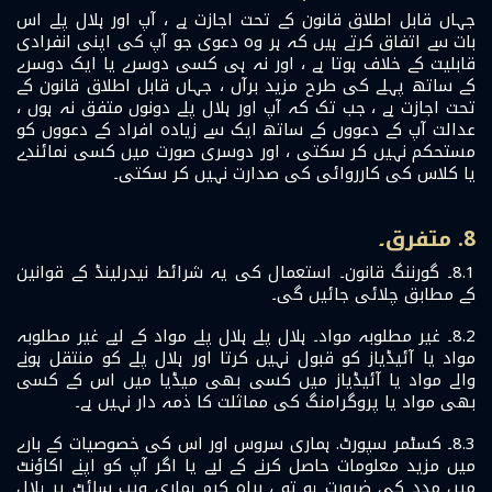
جہاں قابل اطلاق قانون کے تحت اجازت ہے ، آپ اور ہلال پلے اس
بات سے اتفاق کرتے ہیں کہ ہر وہ دعوی جو آپ کی اپنی انفرادی
قابلیت کے خلاف ہوتا ہے ، اور نہ ہی کسی دوسرے یا ایک دوسرے
کے ساتھ پہلے کی طرح مزید برآں ، جہاں قابل اطلاق قانون کے
تحت اجازت ہے ، جب تک کہ آپ اور ہلال پلے دونوں متفق نہ ہوں ،
عدالت آپ کے دعووں کے ساتھ ایک سے زیادہ افراد کے دعووں کو
مستحکم نہیں کر سکتی ، اور دوسری صورت میں کسی نمائندے
یا کلاس کی کارروائی کی صدارت نہیں کر سکتی۔
8. متفرق۔
8.1۔ گورننگ قانون۔ استعمال کی یہ شرائط نیدرلینڈ کے قوانین
کے مطابق چلائی جائیں گی۔
8.2۔ غیر مطلوبہ مواد۔ ہلال پلے ہلال پلے مواد کے لیے غیر مطلوبہ
مواد یا آئیڈیاز کو قبول نہیں کرتا اور ہلال پلے کو منتقل ہونے
والے مواد یا آئیڈیاز میں کسی بھی میڈیا میں اس کے کسی
بھی مواد یا پروگرامنگ کی مماثلت کا ذمہ دار نہیں ہے۔
8.3۔ کسٹمر سپورٹ. ہماری سروس اور اس کی خصوصیات کے بارے
میں مزید معلومات حاصل کرنے کے لیے یا اگر آپ کو اپنے اکاؤنٹ
میں مدد کی ضرورت ہو تو ، براہ کرم ہماری ویب سائٹ پر ہلال