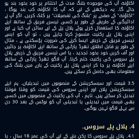
اکاؤنٹ آپ کی موجودہ بلنگ مدت کے اختتام پر خود بخود بند ہو
جائے گا۔ یہ دیکھنے کے لیے کہ آپ کا اکاؤنٹ کب بند ہوگا ،
"اکاؤنٹ" کے صفحے پر "بلنگ کی تفصیلات" پر کلک کریں۔ اگر آپ نے
ادائیگی کے طریقے کے طور پر کسی تیسرے فریق کے ساتھ اپنے
اکاؤنٹ کا استعمال کرتے ہوئے ہلال پلے کے لیے سائن اپ کیا ہے اور
اپنی ہلال پلے رکنیت منسوخ کرنا چاہتے ہیں ، تو آپ کو ایسے
تیسرے فریق کے ذریعے ایسا کرنے کی ضرورت پڑسکتی ہے ، مثال
کے طور پر قابل اطلاق تھرڈ پارٹی کے ساتھ اپنے اکاؤنٹ پر جائیں
اور آف کریں خود بخود تجدید ، یا اس تیسرے فریق کے ذریعے ہلال
پلے سروس کی رکنیت ختم کرنا۔ آپ لاگو تھرڈ پارٹی کے ساتھ
اپنے اکاؤنٹ پر جا کر اپنی ہلال پلے رکنیت کے بارے میں بلنگ کی
معلومات بھی حاصل کر سکتے ہیں۔
3.5 قیمت اور سبسکرپشن کے منصوبوں میں تبدیلیاں۔ ہم اپنے
سبسکرپشن پلان اور اپنی سروس کی قیمت کو وقتا فوقتا
تبدیل کر سکتے ہیں۔ تاہم ، آپ کی رکنیت کے منصوبوں میں کسی
بھی قیمت میں تبدیلی یا تبدیلی آپ کو نوٹس کے بعد 30 دن
سے پہلے لاگو نہیں ہوگی۔
4. ہلال پلے سروس۔
4.1۔ ہلال پلے سروس کا رکن بننے کے لیے آپ کی عمر 18 سال ، یا