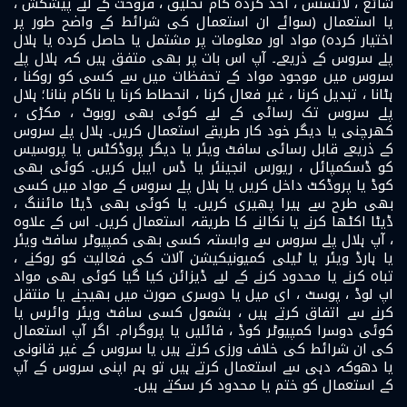
شائع ، لائسنس ، اخذ کردہ کام تخلیق ، فروخت کے لیے پیشکش ،
یا استعمال (سوائے ان استعمال کی شرائط کے واضح طور پر
اختیار کردہ) مواد اور معلومات پر مشتمل یا حاصل کردہ یا ہلال
پلے سروس کے ذریعے۔ آپ اس بات پر بھی متفق ہیں کہ ہلال پلے
سروس میں موجود مواد کے تحفظات میں سے کسی کو روکنا ،
ہٹانا ، تبدیل کرنا ، غیر فعال کرنا ، انحطاط کرنا یا ناکام بنانا؛ ہلال
پلے سروس تک رسائی کے لیے کوئی بھی روبوٹ ، مکڑی ،
کھرچنی یا دیگر خود کار طریقے استعمال کریں۔ ہلال پلے سروس
کے ذریعے قابل رسائی سافٹ ویئر یا دیگر پروڈکٹس یا پروسیس
کو ڈسکمپائل ، ریورس انجینئر یا ڈس ایبل کریں۔ کوئی بھی
کوڈ یا پروڈکٹ داخل کریں یا ہلال پلے سروس کے مواد میں کسی
بھی طرح سے ہیرا پھیری کریں۔ یا کوئی بھی ڈیٹا مائننگ ،
ڈیٹا اکٹھا کرنے یا نکالنے کا طریقہ استعمال کریں۔ اس کے علاوہ
، آپ ہلال پلے سروس سے وابستہ کسی بھی کمپیوٹر سافٹ ویئر
یا ہارڈ ویئر یا ٹیلی کمیونیکیشن آلات کی فعالیت کو روکنے ،
تباہ کرنے یا محدود کرنے کے لیے ڈیزائن کیا گیا کوئی بھی مواد
اپ لوڈ ، پوسٹ ، ای میل یا دوسری صورت میں بھیجنے یا منتقل
کرنے سے اتفاق کرتے ہیں ، بشمول کسی سافٹ ویئر وائرس یا
کوئی دوسرا کمپیوٹر کوڈ ، فائلیں یا پروگرام۔ اگر آپ استعمال
کی ان شرائط کی خلاف ورزی کرتے ہیں یا سروس کے غیر قانونی
یا دھوکہ دہی سے استعمال کرتے ہیں تو ہم اپنی سروس کے آپ
کے استعمال کو ختم یا محدود کر سکتے ہیں۔