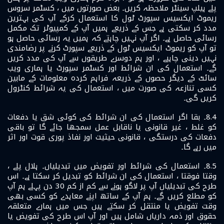
پلے ہیلپ سینٹر ملاحظہ کریں۔ بعض صورتوں میں ، کسٹمر سروس
ریموٹ ایکسیس سپورٹ ٹول کا استعمال کرکے آپ کی بہترین
مدد کر سکتی ہے جس کے ذریعے ہمیں آپ کے کمپیوٹر تک مکمل
رسائی حاصل ہے۔ اگر آپ نہیں چاہتے کہ ہمیں یہ رسائی حاصل ہو
تو آپ کو ریموٹ ایکسیس ٹول کے ذریعے سپورٹ کرنے پر رضامندی
نہیں دینی چاہیے ، اور ہم دوسرے طریقوں سے آپ کی مدد کریں
گے۔ استعمال کی ان شرائط اور کسٹمر سپورٹ یا ہماری ویب
سائٹ کے دیگر حصوں کے ذریعہ فراہم کردہ معلومات کے مابین
کسی تنازعہ کی صورت میں ، استعمال کی یہ شرائط کنٹرول
کریں گی۔
8.4۔ بقا اگر استعمال کی ان شرائط کی کوئی شق یا دفعات
کو غلط ، غیر قانونی یا ناقابل عمل سمجھا جائے گا تو باقی
دفعات کی درستگی ، قانونی حیثیت اور نفاذ پوری قوت اور اثر
میں رہے گا۔
8.5۔ استعمال کی شرائط اور تفویض میں تبدیلیاں۔ ہلال پلے ،
وقتا فوقتا ، استعمال کی ان شرائط کو تبدیل کر سکتا ہے۔ اس
طرح کی تبدیلیاں آپ پر لاگو ہونے سے کم از کم 30 دن پہلے ہم آپ
کو مطلع کریں گے۔ ہم آپ کے ساتھ اپنے معاہدے کو کسی بھی
وقت تفویض یا منتقل کر سکتے ہیں جس میں ہمارے متعلقہ
حقوق اور ذمہ داریاں شامل ہیں اور آپ اس طرح کی تفویض یا