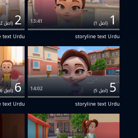
2
1
13:41
(اصل 1)
(اصل 2)
e text Urdu
storyline text Urdu
6
5
14:02
(اصل 5)
(اصل 6)
e text Urdu
storyline text Urdu