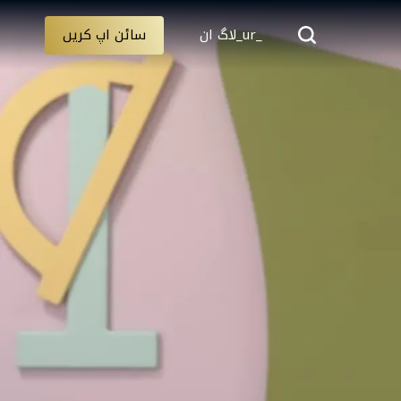
_ur_لاگ ان
سائن اپ کریں