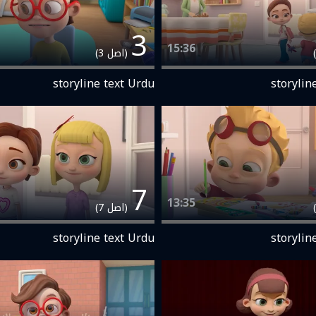
3
15:36
(اصل 3)
storyline text Urdu
storylin
7
13:35
(اصل 7)
storyline text Urdu
storylin