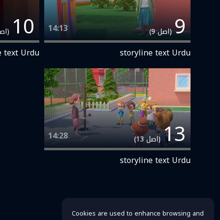
10
9
14:13
(اصل 9)
(اصل 
e text Urdu
storyline text Urdu
13
14:28
(اصل 13)
storyline text Urdu
Cookies are used to enhance browsing and