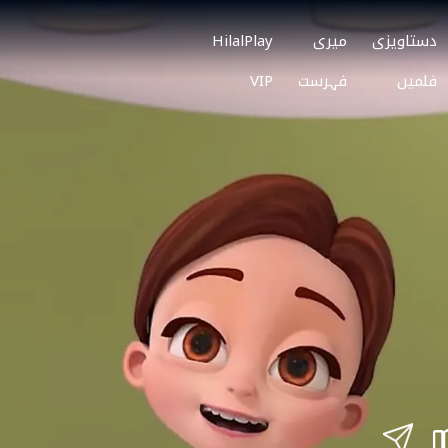
دستاویزی
میری
HilalPlay
فلمیں
فہرست
VIP