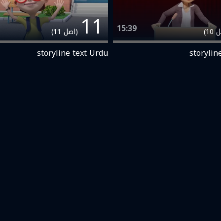
11
15:39
10)
(اصل 11)
storyline text Urdu
storylin