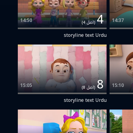
4
14:50
14:37
(اصل 4)
storyline text Urdu
8
15:05
15:10
(اصل 8)
storyline text Urdu