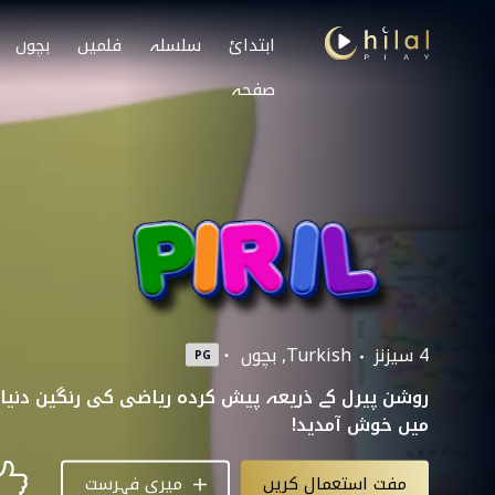
ابتدائ
سلسلہ
فلمیں
بچوں
صفحہ
4 سیزنز
Turkish
بچوں
PG
روشن پیرل کے ذریعہ پیش کردہ ریاضی کی رنگین دنیا
میں خوش آمدید!
مفت استعمال کریں
میری فہرست