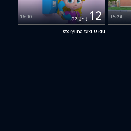
12
16:00
15:24
(اصل 12)
storyline text Urdu