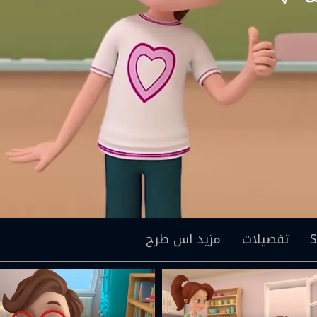
S
تفصیلات
مزید اس طرح