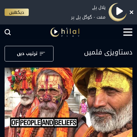
ہلال پلے
دیکھیں
مفت - گوگل پلے پر
دستاویزی فلمیں
ترتیب دیں