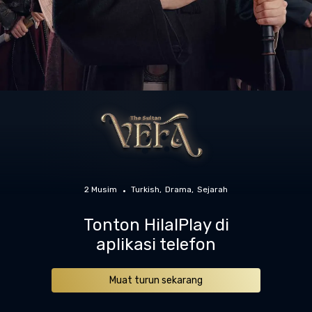
2 Musim
Turkish
Drama
Sejarah
Tonton HilalPlay di
aplikasi telefon
Muat turun sekarang