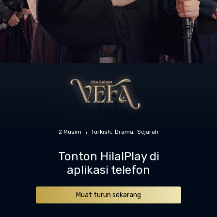
2 Musim
Turkish
Drama
Sejarah
Tonton HilalPlay di
aplikasi telefon
Muat turun sekarang