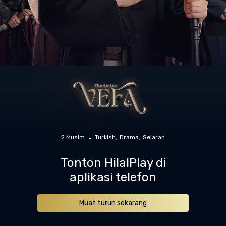
2 Musim
Turkish
Drama
Sejarah
Tonton HilalPlay di
aplikasi telefon
Muat turun sekarang