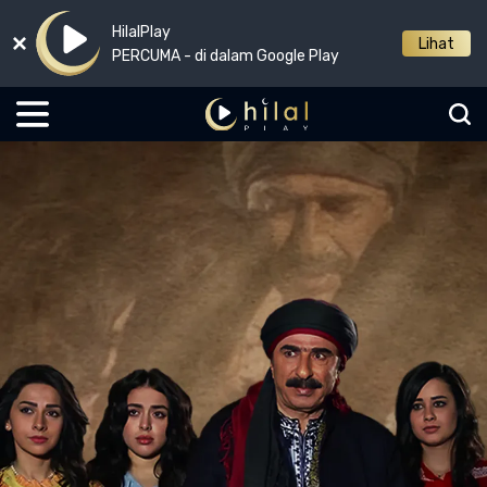
HilalPlay
Lihat
PERCUMA - di dalam Google Play