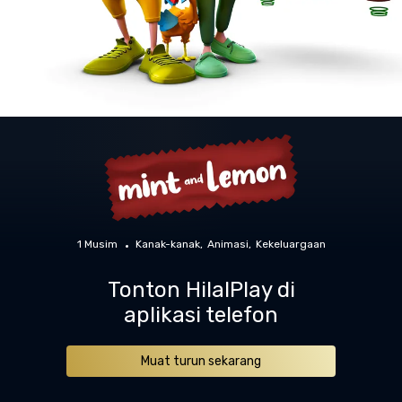
1 Musim
Kanak-kanak
Animasi
Kekeluargaan
Tonton HilalPlay di
aplikasi telefon
Muat turun sekarang