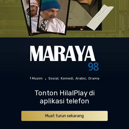
1 Musim
Sosial
Komedi
Arabic
Drama
Tonton HilalPlay di
aplikasi telefon
Muat turun sekarang