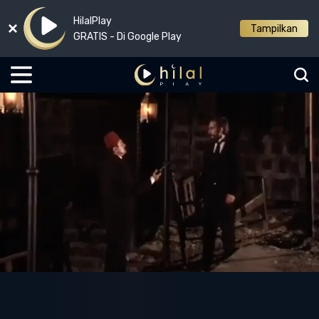
HilalPlay
Tampilkan
GRATIS - Di Google Play