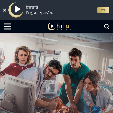
हिलालपले
राय
नि: शुल्क - गूगल प्ले पर