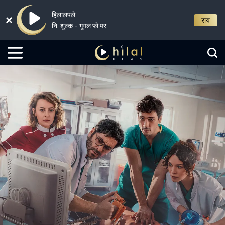
हिलालपले
राय
नि: शुल्क - गूगल प्ले पर