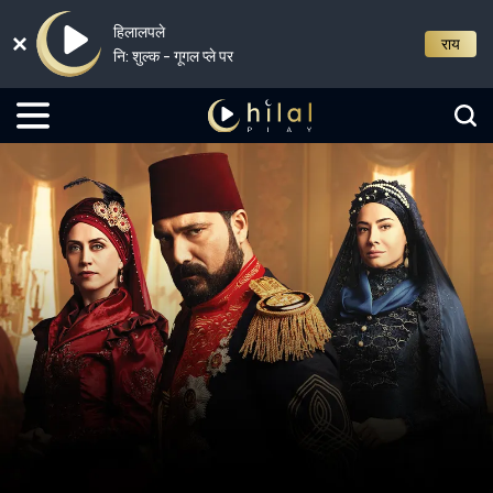
हिलालपले
राय
नि: शुल्क - गूगल प्ले पर