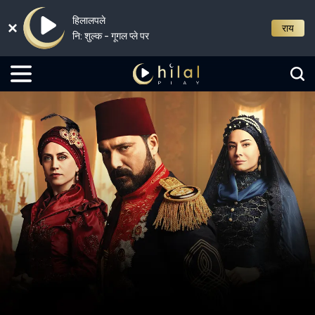
हिलालपले
राय
नि: शुल्क - गूगल प्ले पर