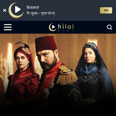
हिलालपले
राय
नि: शुल्क - गूगल प्ले पर