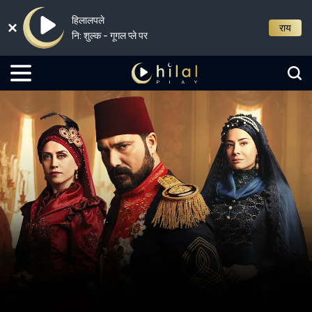
हिलालपले
राय
नि: शुल्क - गूगल प्ले पर