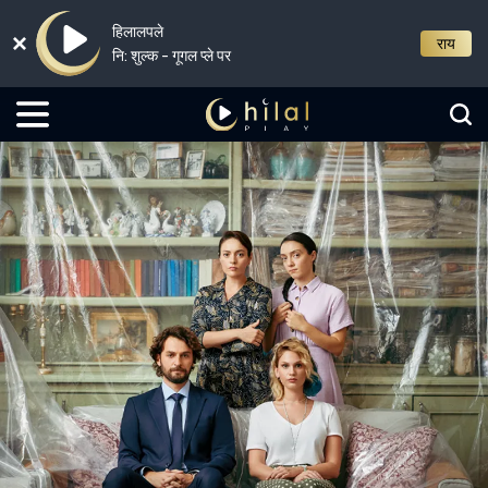
हिलालपले
राय
नि: शुल्क - गूगल प्ले पर