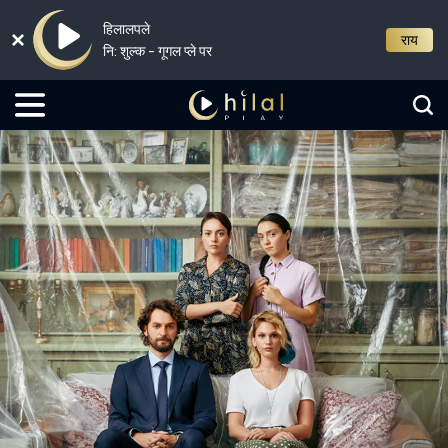
हिलालपले
राय
नि: शुल्क - गूगल प्ले पर