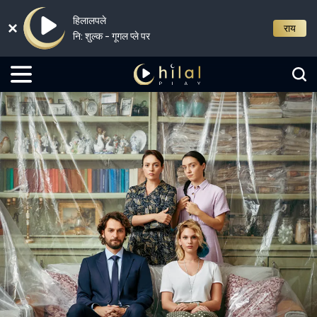
हिलालपले
राय
नि: शुल्क - गूगल प्ले पर