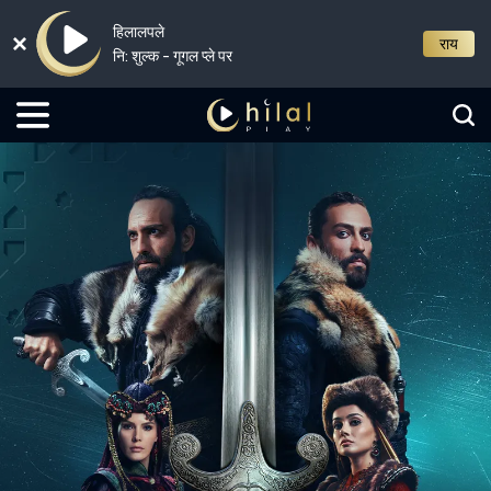
हिलालपले
राय
नि: शुल्क - गूगल प्ले पर