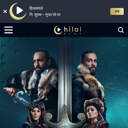
हिलालपले
राय
नि: शुल्क - गूगल प्ले पर